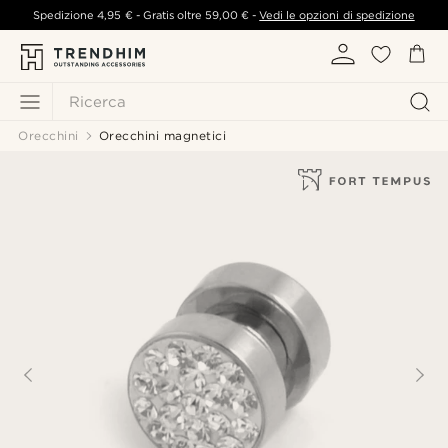
Spedizione
4,95 €
- Gratis oltre
59,00 €
-
Vedi le opzioni di spedizione
Ricerca
Orecchini
Orecchini magnetici