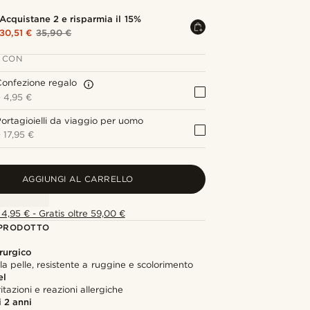
Acquistane 2 e risparmia il 15%
30,51 €
35,90 €
 CON
onfezione regalo
+
4,95 €
ortagioielli da viaggio per uomo
+
17,95 €
AGGIUNGI AL CARRELLO
4,95 € - Gratis oltre 59,00 €
 PRODOTTO
rurgico
lla pelle, resistente a ruggine e scolorimento
el
itazioni e reazioni allergiche
 2 anni