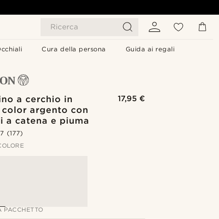
Ricerca
cchiali
Cura della persona
Guida ai regali
no a cerchio in
17,95 €
 color argento con
i a catena e piuma
.7
(177)
 COLORE
A PACCHETTO