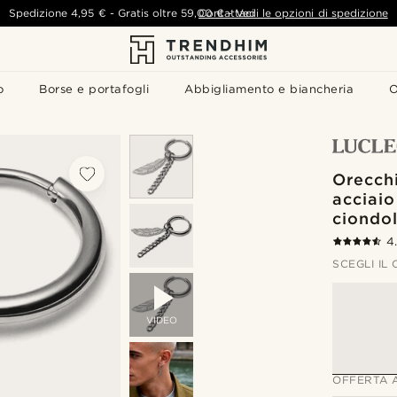
Spedizione
4,95 €
-
Gratis oltre
59,00 €
Contattaci
-
Vedi le opzioni di spedizione
o
Borse e portafogli
Abbigliamento e biancheria
O
Orecchi
acciaio
ciondol
4
SCEGLI IL
VIDEO
OFFERTA 