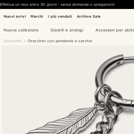
Effettua un reso entro 30 giorni - senza domande o spiegazioni!
Nuovi arrivi
Marchi
I più venduti
Archive Sale
Nuova collezione
Gioielli e orologi
Accessori per abit
Orecchini
Orecchini con pendente a cerchio