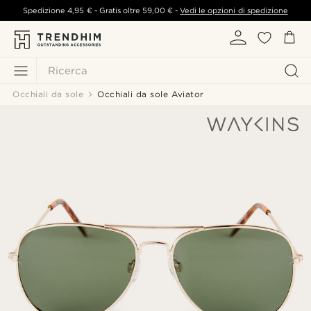
Spedizione
4,95 €
- Gratis oltre
59,00 €
-
Vedi le opzioni di spedizione
Ricerca
Occhiali da sole
Occhiali da sole Aviator