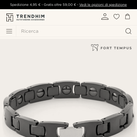
Spedizione
4,95 €
- Gratis oltre
59,00 €
-
Vedi le opzioni di spedizione
Ricerca