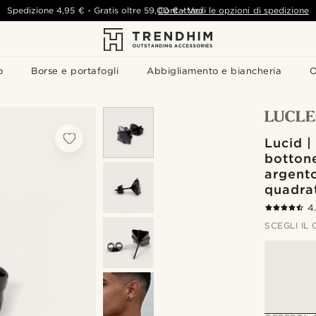
Spedizione
4,95 €
-
Gratis oltre
59,00 €
Contattaci
-
Vedi le opzioni di spedizione
o
Borse e portafogli
Abbigliamento e biancheria
O
Lucid |
botton
argento
quadra
4
SCEGLI IL