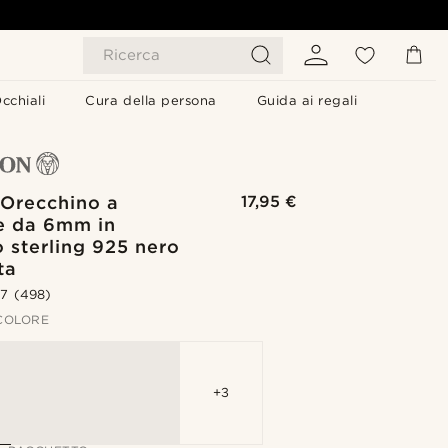
Ricerca
cchiali
Cura della persona
Guida ai regali
 Orecchino a
17,95 €
e da 6mm in
 sterling 925 nero
ta
.7
(498)
 COLORE
+3