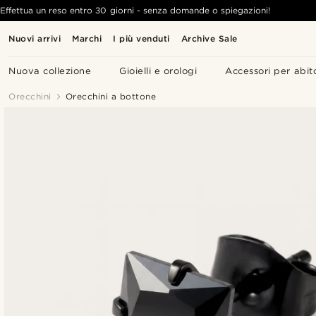
Effettua un reso entro 30 giorni - senza domande o spiegazioni!
Nuovi arrivi
Marchi
I più venduti
Archive Sale
Nuova collezione
Gioielli e orologi
Accessori per abit
Orecchini
Orecchini a bottone