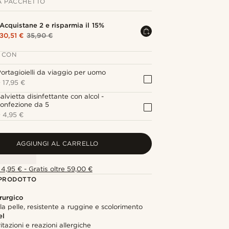
A PACCHETTO
Acquistane 2 e risparmia il 15%
30,51 €
35,90 €
 CON
ortagioielli da viaggio per uomo
+
17,95 €
alvietta disinfettante con alcol -
onfezione da 5
+
4,95 €
AGGIUNGI AL CARRELLO
4,95 € - Gratis oltre 59,00 €
 PRODOTTO
rurgico
lla pelle, resistente a ruggine e scolorimento
el
itazioni e reazioni allergiche