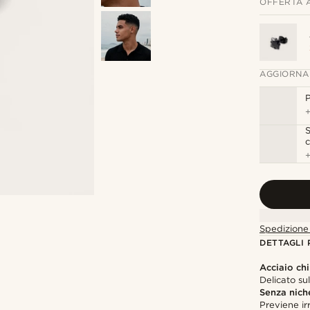
OFFERTA 
AGGIORNA
P
S
c
Spedizione 
DETTAGLI
Acciaio chi
Delicato su
Senza nich
Previene irr