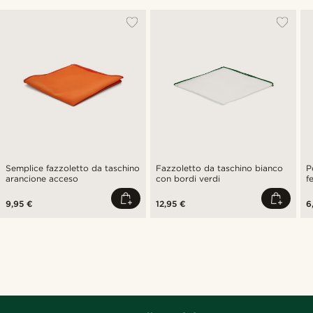
Semplice fazzoletto da taschino
Fazzoletto da taschino bianco
P
arancione acceso
con bordi verdi
f
9,95 €
12,95 €
6