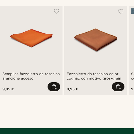
Semplice fazzoletto da taschino
Fazzoletto da taschino color
S
arancione acceso
cognac con motivo gros-grain
c
9,95 €
9,95 €
9