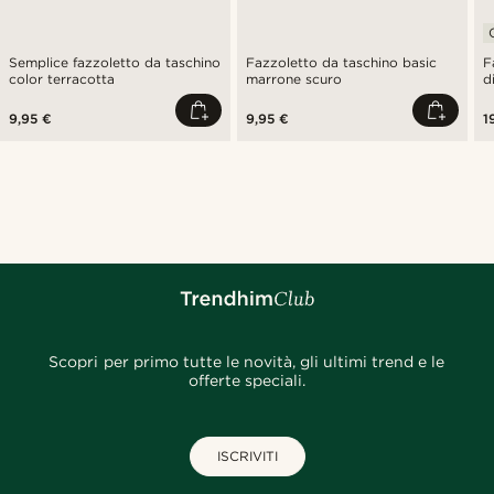
Semplice fazzoletto da taschino
Fazzoletto da taschino basic
F
color terracotta
marrone scuro
d
9,95 €
9,95 €
1
Scopri per primo tutte le novità, gli ultimi trend e le
offerte speciali.
ISCRIVITI