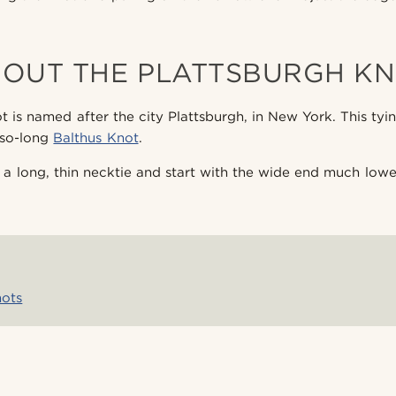
OUT THE PLATTSBURGH K
 is named after the city Plattsburgh, in New York. This tyi
-so-long
Balthus Knot
.
e a long, thin necktie and start with the wide end much low
nots