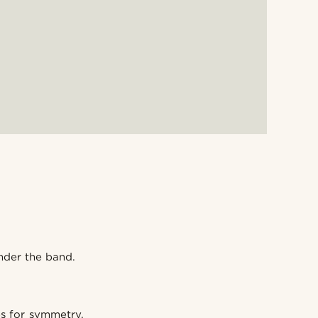
nder the band.
es for symmetry.