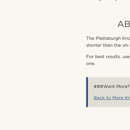
AB
The Plattsburgh Knot
shorter than the oh
For best results, us
one.
###Want More?
Back to More K