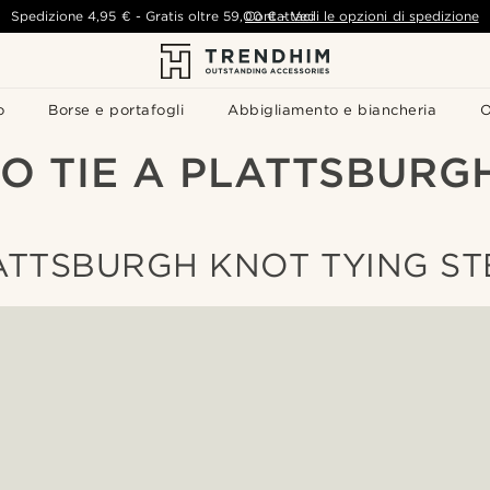
Spedizione
4,95 €
-
Gratis oltre
59,00 €
Contattaci
-
Vedi le opzioni di spedizione
o
Borse e portafogli
Abbigliamento e biancheria
O
O TIE A PLATTSBURG
ATTSBURGH KNOT TYING ST