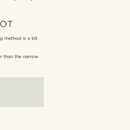
NOT
ng method is a bit
er than the narrow