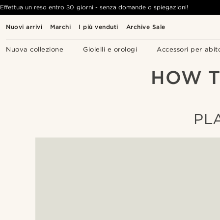
Effettua un reso entro 30 giorni - senza domande o spiegazioni!
Nuovi arrivi
Marchi
I più venduti
Archive Sale
Nuova collezione
Gioielli e orologi
Accessori per abit
HOW T
PL