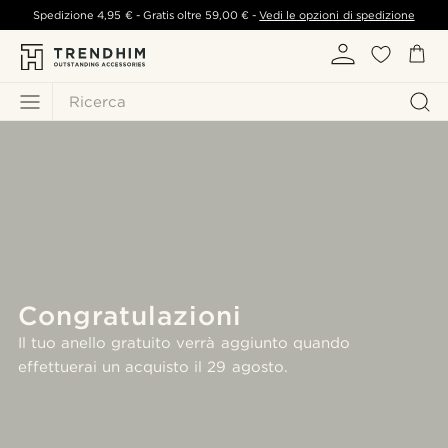
Spedizione
4,95 €
- Gratis oltre
59,00 €
-
Vedi le opzioni di spedizione
Ricerca
Congratulazioni
Il tuo anello gratuito verrà aggiunto quando
effettuerai un acquisto il 29 agosto.