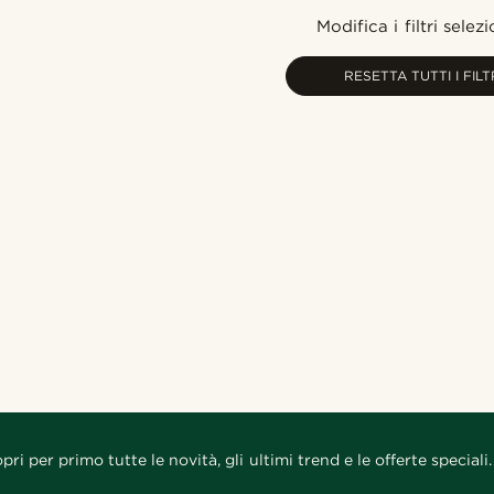
Modifica i filtri selezi
RESETTA TUTTI I FILT
pri per primo tutte le novità, gli ultimi trend e le offerte speciali.