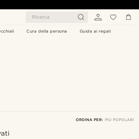
Ricerca
cchiali
Cura della persona
Guida ai regali
ORDINA PER:
PIÙ POPOLARI
ati
Più popolari