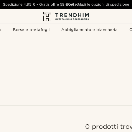
Spedizione
4,95 €
-
Gratis oltre
59,00 €
Contattaci
-
Vedi le opzioni di spedizione
o
Borse e portafogli
Abbigliamento e biancheria
O
0 prodotti trov