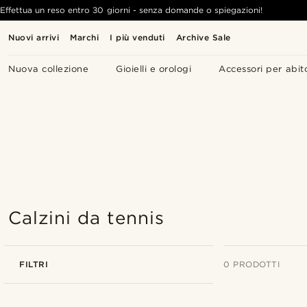
Effettua un reso entro 30 giorni - senza domande o spiegazioni!
Nuovi arrivi
Marchi
I più venduti
Archive Sale
Nuova collezione
Gioielli e orologi
Accessori per abit
Calzini da tennis
FILTRI
0 PRODOTTI