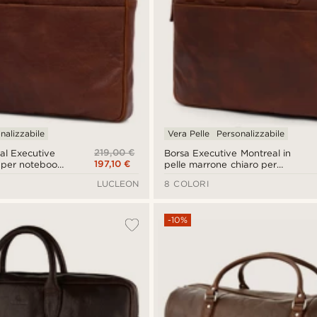
nalizzabile
Vera Pelle
Personalizzabile
219,00 €
al Executive
Borsa Executive Montreal in
197,10 €
e per notebook
pelle marrone chiaro per
notebook da 13"
LUCLEON
8 COLORI
-10%