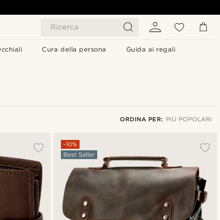
Ricerca
cchiali
Cura della persona
Guida ai regali
ORDINA PER:
PIÙ POPOLARI
Più popolari
-10%
Best Seller
Più recenti
Più economici
Più costosi