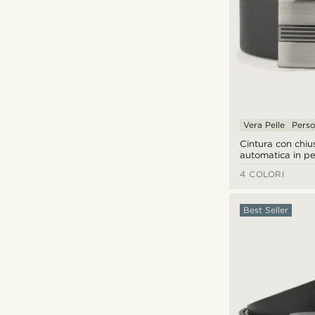
Pelle
(39)
Tela
(5)
Vera Pelle
Perso
Cintura con chiu
Arancio
(1)
automatica in pe
Beige
(1)
4 COLORI
Blu
(2)
BSWK
(12)
Grigio
(1)
Best Seller
Convey
(1)
Marrone
(28)
Delton Bags
(4)
Nero
(11)
Fawler
(1)
Verde
(1)
Lucleon
(26)