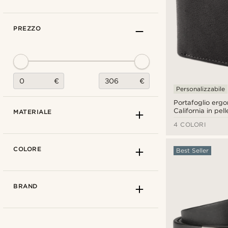
PREZZO
€
€
Personalizzabile
Portafoglio erg
California in pel
MATERIALE
4 COLORI
COLORE
Best Seller
BRAND