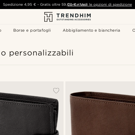
Spedizione
4,95 €
-
Gratis oltre
59,00 €
Contattaci
-
Vedi le opzioni di spedizione
o
Borse e portafogli
Abbigliamento e biancheria
O
o personalizzabili