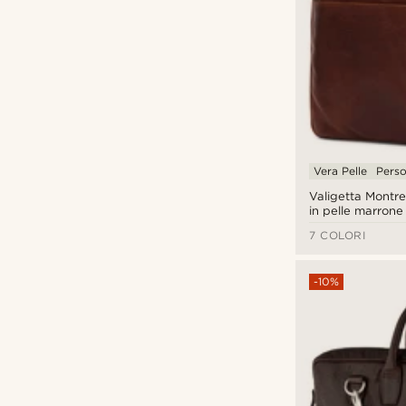
Vera Pelle
Perso
Valigetta Montre
in pelle marron
da 15"
7 COLORI
-10%