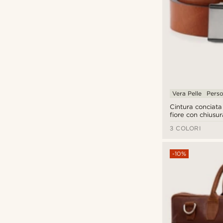
Vera Pelle
Perso
Cintura conciata
fiore con chiusu
fibbia solida
3 COLORI
-10%