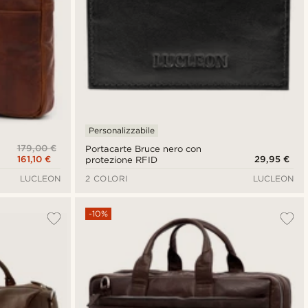
Personalizzabile
179,00 €
Portacarte Bruce nero con
161,10 €
29,95 €
protezione RFID
LUCLEON
2 COLORI
LUCLEON
-10%