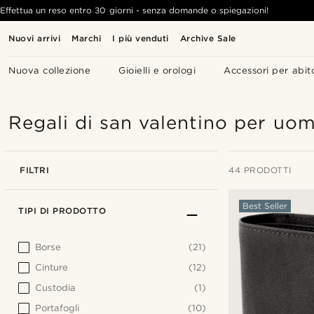
Effettua un reso entro 30 giorni - senza domande o spiegazioni!
Nuovi arrivi
Marchi
I più venduti
Archive Sale
Nuova collezione
Gioielli e orologi
Accessori per abit
Regali di san valentino per uom
FILTRI
44 PRODOTTI
Best Seller
TIPI DI PRODOTTO
Borse
(21)
Cinture
(12)
Custodia
(1)
Portafogli
(10)