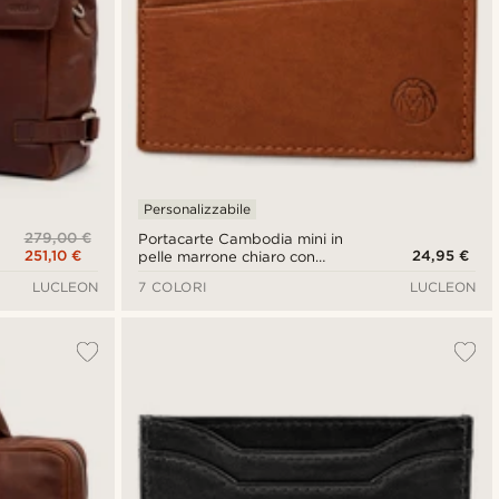
Personalizzabile
279,00 €
Portacarte Cambodia mini in
251,10 €
24,95 €
pelle marrone chiaro con
protezione RFID
LUCLEON
7 COLORI
LUCLEON