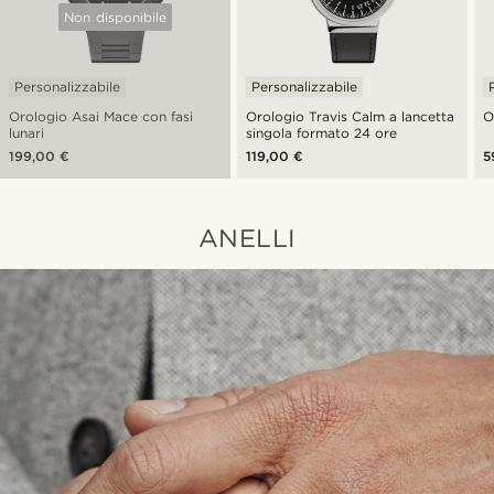
Non disponibile
Personalizzabile
Personalizzabile
Orologio Asai Mace con fasi
Orologio Travis Calm a lancetta
O
lunari
singola formato 24 ore
199,00 €
119,00 €
5
ANELLI