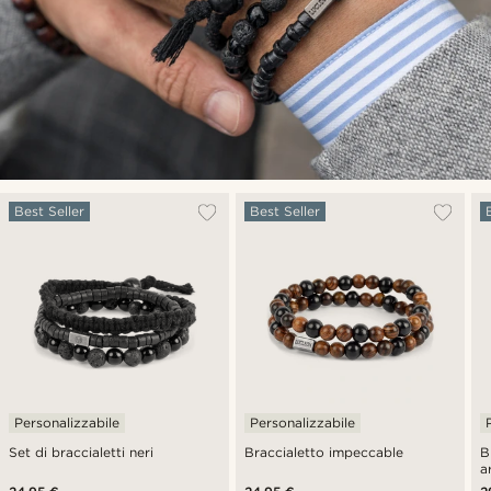
Best Seller
Best Seller
Personalizzabile
Personalizzabile
Set di braccialetti neri
Braccialetto impeccable
B
a