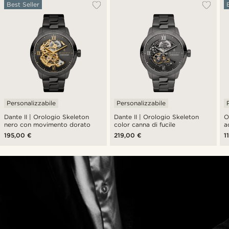
Best Seller
Personalizzabile
Personalizzabile
Dante II | Orologio Skeleton
Dante II | Orologio Skeleton
O
nero con movimento dorato
color canna di fucile
a
195,00 €
219,00 €
1