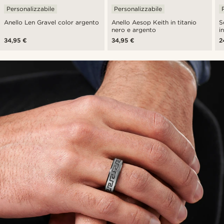
Personalizzabile
Personalizzabile
Anello Len Gravel color argento
Anello Aesop Keith in titanio
S
nero e argento
i
34,95 €
34,95 €
2