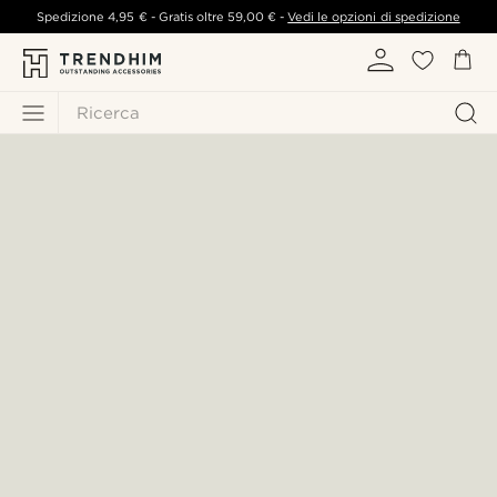
Spedizione
4,95 €
- Gratis oltre
59,00 €
-
Vedi le opzioni di spedizione
Ricerca