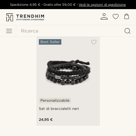
Spedizione
4,95 €
- Gratis oltre
59,00 €
-
Vedi le opzioni di spedizione
Ricerca
Best Seller
Personalizzabile
Set di braccialetti neri
24,95 €