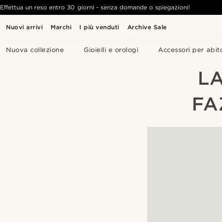
Effettua un reso entro 30 giorni - senza domande o spiegazioni!
Nuovi arrivi
Marchi
I più venduti
Archive Sale
Nuova collezione
Gioielli e orologi
Accessori per abit
LA
FA