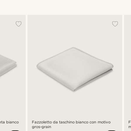
seta bianco
Fazzoletto da taschino bianco con motivo
F
gros-grain
m