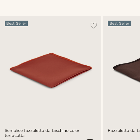
Best Seller
Best Seller
Semplice fazzoletto da taschino color
Fazzoletto da t
terracotta