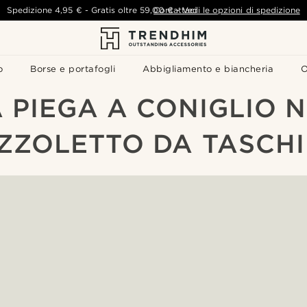
Spedizione
4,95 €
-
Gratis oltre
59,00 €
Contattaci
-
Vedi le opzioni di spedizione
o
Borse e portafogli
Abbigliamento e biancheria
O
 PIEGA A CONIGLIO 
ZZOLETTO DA TASCH