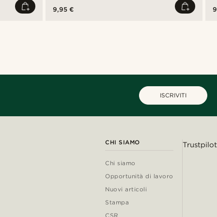
9,95 €
9
ISCRIVITI
CHI SIAMO
Trustpilot
Chi siamo
Opportunità di lavoro
Nuovi articoli
Stampa
CSR