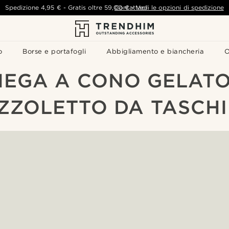
Spedizione
4,95 €
-
Gratis oltre
59,00 €
Contattaci
-
Vedi le opzioni di spedizione
o
Borse e portafogli
Abbigliamento e biancheria
O
PIEGA A CONO GELATO
ZZOLETTO DA TASCH