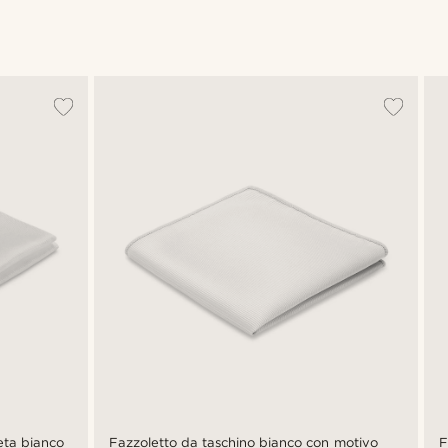
seta bianco
Fazzoletto da taschino bianco con motivo
F