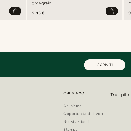
gros-grain
m
9,95 €
9
ISCRIVITI
CHI SIAMO
Trustpilot
Chi siamo
Opportunità di lavoro
Nuovi articoli
Stampa