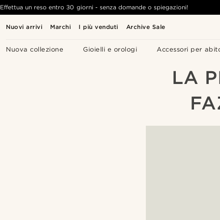
Effettua un reso entro 30 giorni - senza domande o spiegazioni!
Nuovi arrivi
Marchi
I più venduti
Archive Sale
Nuova collezione
Gioielli e orologi
Accessori per abit
LA 
FA