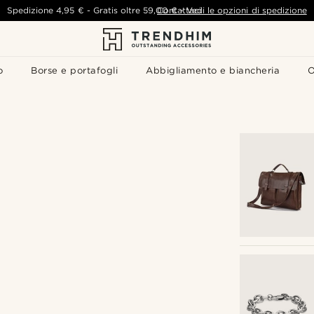
Spedizione
4,95 €
-
Gratis oltre
59,00 €
Contattaci
-
Vedi le opzioni di spedizione
o
Borse e portafogli
Abbigliamento e biancheria
O