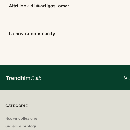
Altri look di
@artigas_omar
@artigas_omar
@artig
Acquista il look
Acquista il look
Acquista il look
Acquista il look
Acquista il look
La nostra community
@_pedropinto25
@kyrosh.piroz
@seb_reyneke_
@jaimedeelgad
@Olivergeorgems
@kentvpham
@gianlucca_franco11
@gianlucca_fra
Sco
CATEGORIE
Nuova collezione
Gioielli e orologi