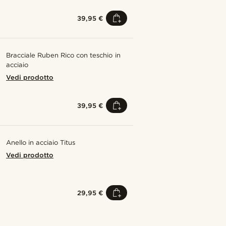
39,95 €
Bracciale Ruben Rico con teschio in
acciaio
Vedi prodotto
39,95 €
Anello in acciaio Titus
Vedi prodotto
29,95 €
Acquista il look
Acquista il