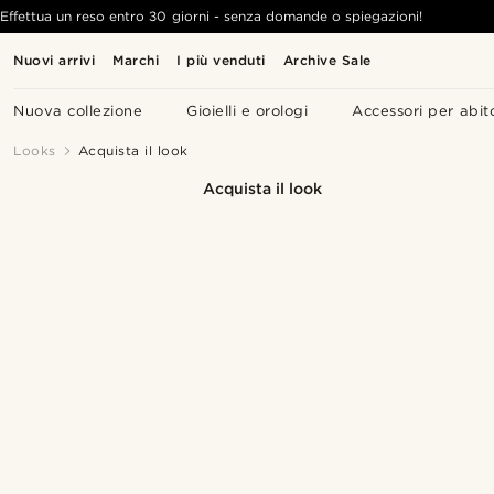
Effettua un reso entro 30 giorni - senza domande o spiegazioni!
Nuovi arrivi
Marchi
I più venduti
Archive Sale
Nuova collezione
Gioielli e orologi
Accessori per abit
Looks
Acquista il look
Acquista il look