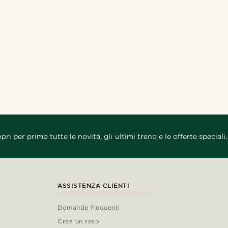
as_omar
@artigas_omar
Acquista il look
Acquista il look
Acquista il look
Acquista il look
Acquista il look
Acquista il look
Acquista il look
Acquista il look
Acquista il look
Acquista il look
@christophercharles
o
@hircano_soares
@lenny.am
@christophercharles
nco11
@gianlucca_franco11
pri per primo tutte le novità, gli ultimi trend e le offerte speciali.
ASSISTENZA CLIENTI
Domande frequenti
Crea un reso