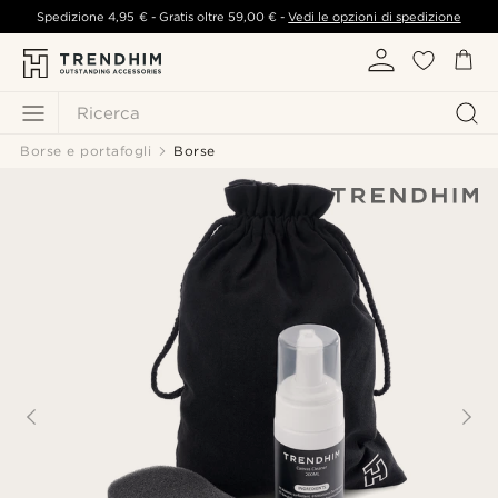
Spedizione
4,95 €
- Gratis oltre
59,00 €
-
Vedi le opzioni di spedizione
Ricerca
Borse e portafogli
Borse