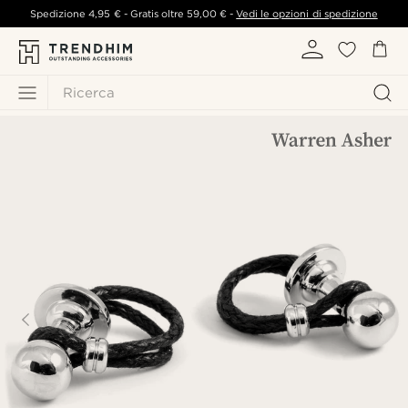
Spedizione
4,95 €
- Gratis oltre
59,00 €
-
Vedi le opzioni di spedizione
Ricerca