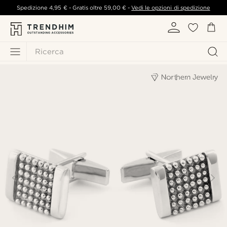
Spedizione
4,95 €
- Gratis oltre
59,00 €
-
Vedi le opzioni di spedizione
Ricerca