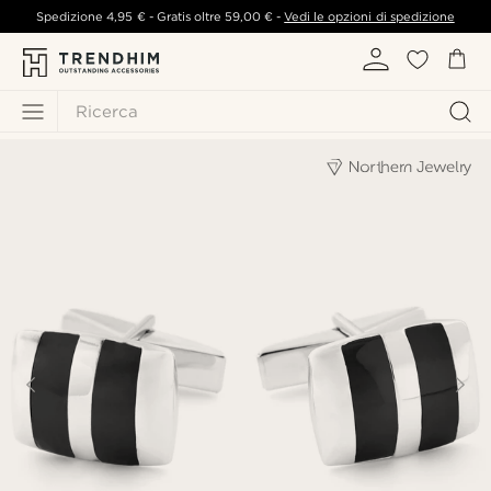
Spedizione
4,95 €
- Gratis oltre
59,00 €
-
Vedi le opzioni di spedizione
Ricerca