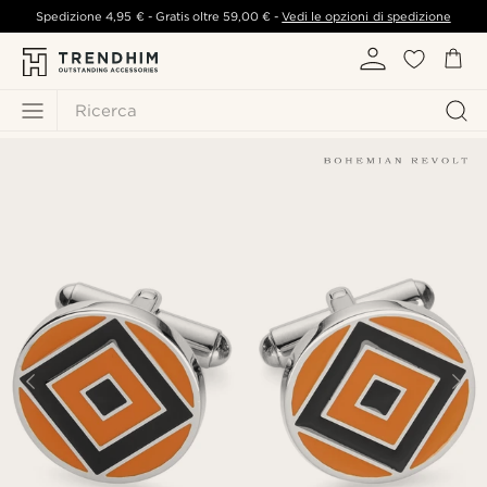
Spedizione
4,95 €
- Gratis oltre
59,00 €
-
Vedi le opzioni di spedizione
Ricerca