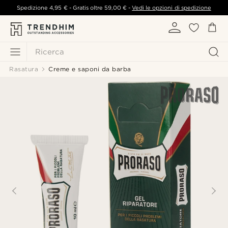
Spedizione
4,95 €
- Gratis oltre
59,00 €
-
Vedi le opzioni di spedizione
Ricerca
Rasatura
Creme e saponi da barba