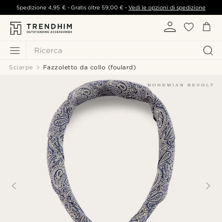
Spedizione
4,95 €
- Gratis oltre
59,00 €
-
Vedi le opzioni di spedizione
Ricerca
Sciarpe
Fazzoletto da collo (foulard)