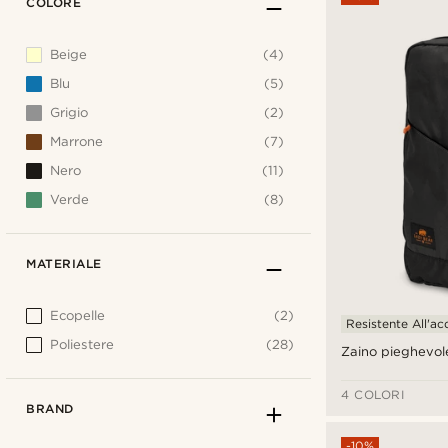
COLORE
Beige
(4)
Blu
(5)
Grigio
(2)
Marrone
(7)
Nero
(11)
Verde
(8)
MATERIALE
Ecopelle
(2)
Resistente All'a
Poliestere
(28)
Zaino pieghevol
4 COLORI
BRAND
-10%