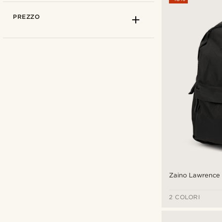
PREZZO
Herschel Supply Co
(7)
Lazy Bear
(6)
Zaino Lawrence
Otsu
(8)
2 COLORI
Tommy Hilfiger
(4)
Waykins
(3)