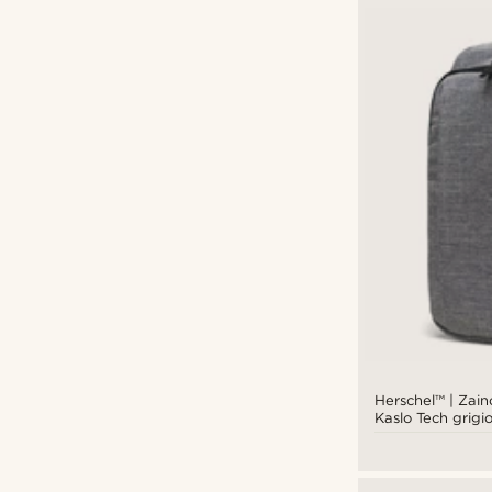
Herschel™ | Zai
Kaslo Tech grigi