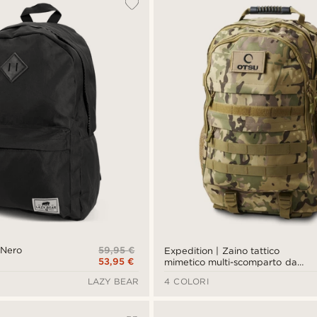
59,95 €
 Nero
Expedition | Zaino tattico
53,95 €
mimetico multi-scomparto da
35L con spazio per patch
LAZY BEAR
4 COLORI