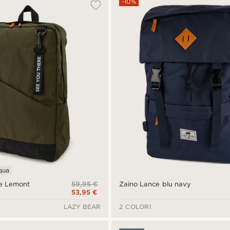
-10%
cqua
59,95 €
le Lemont
Zaino Lance blu navy
53,95 €
LAZY BEAR
2 COLORI