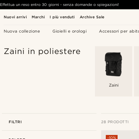
Effettua un reso entro 30 giorni - senza domande o spiegazioni!
Nuovi arrivi
Marchi
I più venduti
Archive Sale
Nuova collezione
Gioielli e orologi
Accessori per abit
Zaini in poliestere
Zaini
FILTRI
28 PRODOTTI
-10%