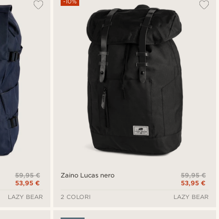
-10%
59,95 €
59,95 €
Zaino Lucas nero
53,95 €
53,95 €
LAZY BEAR
2 COLORI
LAZY BEAR