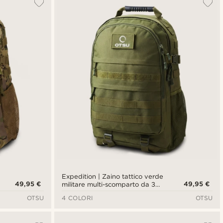
Expedition | Zaino tattico verde
49,95 €
49,95 €
militare multi-scomparto da 35L
con spazio per patch
OTSU
4 COLORI
OTSU