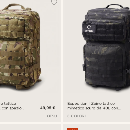
o tattico
Expedition | Zaino tattico
49,95 €
 con spazio
mimetico scuro da 40L con
spazio per patch
OTSU
6 COLORI