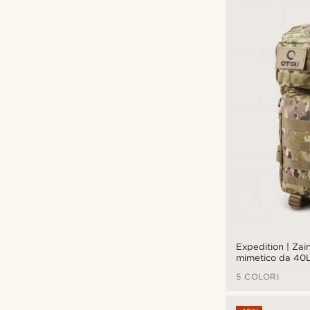
€
€
Expedition | Zain
mimetico da 40L
per patch
5 COLORI