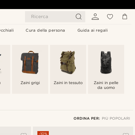
Ricerca
cchiali
Cura della persona
Guida ai regali
u
Zaini grigi
Zaini in tessuto
Zaini in pelle
da uomo
ORDINA PER:
PIÙ POPOLARI
Più popolari
-10%