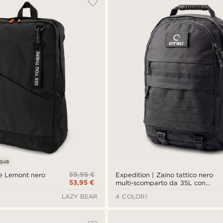
cqua
59,95 €
e Lemont nero
Expedition | Zaino tattico nero
53,95 €
multi-scomparto da 35L con
spazio per patch
LAZY BEAR
4 COLORI