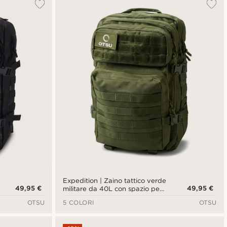
Expedition | Zaino tattico verde
49,95 €
49,95 €
militare da 40L con spazio per
patch
OTSU
5 COLORI
OTSU