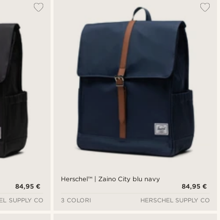
Herschel™ | Zaino City blu navy
84,95 €
84,95 €
EL SUPPLY CO
3 COLORI
HERSCHEL SUPPLY CO