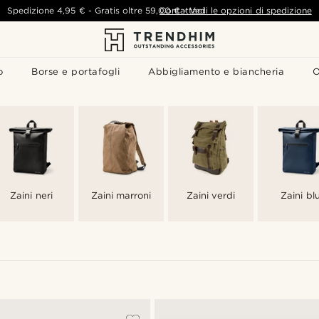
Spedizione
4,95 €
-
Gratis oltre
59,00 €
Contattaci
-
Vedi le opzioni di spedizione
o
Borse e portafogli
Abbigliamento e biancheria
O
Zaini neri
Zaini marroni
Zaini verdi
Zaini bl