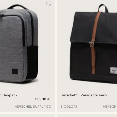
no Daypack
Herschel™ | Zaino City nero
135,00 €
o
HERSCHEL SUPPLY CO
3 COLORI
HERSCH