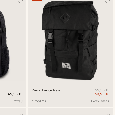
Più recenti
Più economici
Più costosi
59,95 €
Zaino Lance Nero
49,95 €
53,95 €
OTSU
2 COLORI
LAZY BEAR