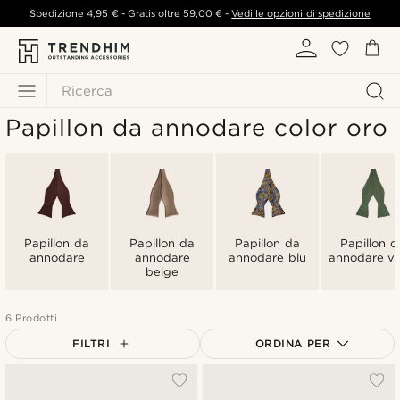
Spedizione
4,95 €
- Gratis oltre
59,00 €
-
Vedi le opzioni di spedizione
Ricerca
Papillon da annodare color oro
Papillon da
Papillon da
Papillon da
Papillon d
annodare
annodare
annodare blu
annodare ve
beige
6 Prodotti
FILTRI
ORDINA PER
Più popolari