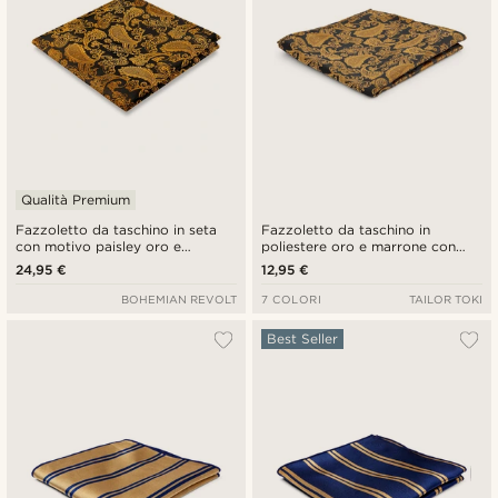
Qualità Premium
Fazzoletto da taschino in seta
Fazzoletto da taschino in
con motivo paisley oro e
poliestere oro e marrone con
marrone
fantasia Paisley
24,95 €
12,95 €
BOHEMIAN REVOLT
7 COLORI
TAILOR TOKI
Best Seller