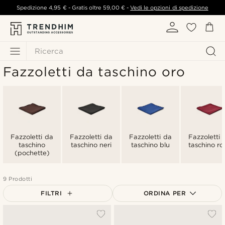
Spedizione
4,95 €
- Gratis oltre
59,00 €
-
Vedi le opzioni di spedizione
Ricerca
Fazzoletti da taschino oro
Fazzoletti da
Fazzoletti da
Fazzoletti da
Fazzoletti 
taschino
taschino neri
taschino blu
taschino ros
(pochette)
9 Prodotti
FILTRI
ORDINA PER
Più popolari