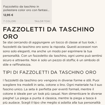
Fazzoletto da taschino in
poliestere color oro con fantasia
Paisley
12,95 €
7 COLORI
TAILOR TOKI
FAZZOLETTI DA TASCHINO
ORO
Se stai cercando di aggiungere un tocco di classe al tuo look, i
fazzoletti da taschino oro sono la risposta. Questi accessori non
sono solo eleganti, ma anche un modo per esprimere la tua
personalità. Con un fazzoletto da taschino, ogni uomo può sentirsi
sicuro e attraente. Non è solo un pezzo di stoffa; è un simbolo di
stile e raffinatezza.
TIPI DI FAZZOLETTI DA TASCHINO ORO
I fazzoletti da taschino oro vengono in diverse forme e stili. Puoi
scegliere tra modelli in seta, cotone o lino. Ogni materiale ha il suo
fascino unico. La seta è perfetta per eventi formali, mentre il
cotone è ideale per un look più casual. Non dimenticare le diverse
pieghe! La piega a punta è classica, mentre la piega a tasca è
più audace. Scegli il tipo che meglio si adatta alla tua personalità