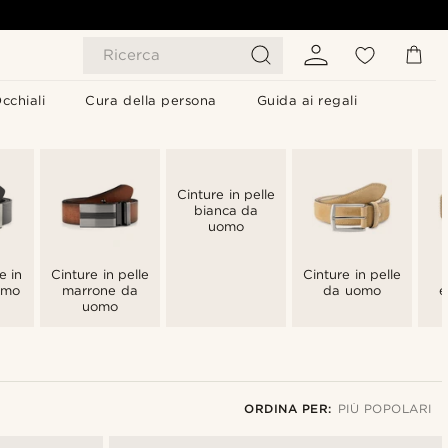
Ricerca
cchiali
Cura della persona
Guida ai regali
Cinture in pelle
bianca da
uomo
e in
Cinture in pelle
Cinture in pelle
omo
marrone da
da uomo
e
uomo
ORDINA PER:
PIÙ POPOLARI