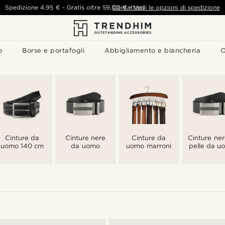
Spedizione
4,95 €
-
Gratis oltre
59,00 €
Contattaci
-
Vedi le opzioni di spedizione
o
Borse e portafogli
Abbigliamento e biancheria
O
Cinture da
Cinture nere
Cinture da
Cinture ner
uomo 140 cm
da uomo
uomo marroni
pelle da u