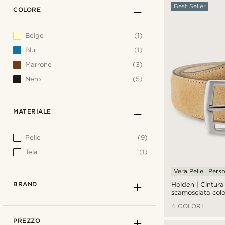
Best Seller
COLORE
Beige
(1)
Blu
(1)
Marrone
(3)
Nero
(5)
MATERIALE
Pelle
(9)
Tela
(1)
Vera Pelle
Perso
BRAND
Holden | Cintura 
scamosciata colo
4 COLORI
PREZZO