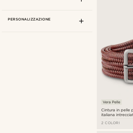
PERSONALIZZAZIONE
BSWK
(7)
Fawler
(2)
Trendhim
(1)
Vera Pelle
Cintura in pelle 
italiana intrecci
€
€
2 COLORI
Tipi di personalizzazione