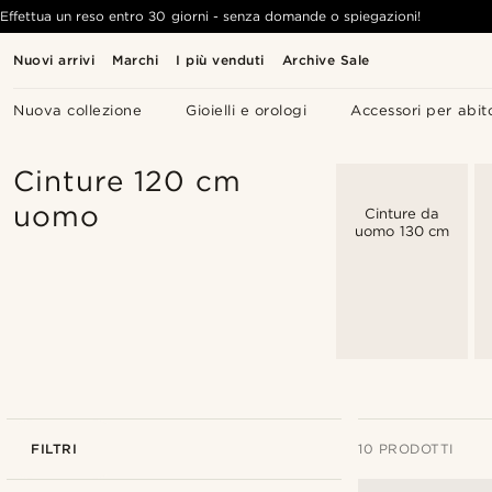
Effettua un reso entro 30 giorni - senza domande o spiegazioni!
Nuovi arrivi
Marchi
I più venduti
Archive Sale
Nuova collezione
Gioielli e orologi
Accessori per abit
Cinture 120 cm
uomo
Cinture da
uomo 130 cm
FILTRI
10 PRODOTTI