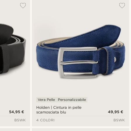
Più popolari
Più recenti
Più economici
Più costosi
Vera Pelle
Personalizzabile
Holden | Cintura in pelle
54,95 €
49,95 €
scamosciata blu
BSWK
4 COLORI
BSWK