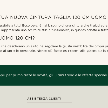
UA NUOVA CINTURA TAGLIA 120 CM UOMO
ibile a tutti. Ecco perché hai bisogno di una cintura che ti aiuti ad
ppresenta una scelta di stile e funzionalità, in quanto adatta a tutte le 
UOMO 120 CM?
he desiderano un aiuto nel regolare la giusta vestibilità dei propri pa
 al tuo stile personale. Niente più fastidiosi ritocchi alla giacca o all
pri per primo tutte le novità, gli ultimi trend e le offerte speciali.
ASSISTENZA CLIENTI