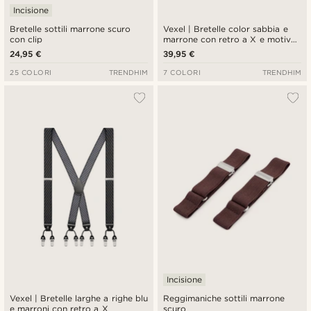
Incisione
Bretelle sottili marrone scuro
Vexel | Bretelle color sabbia e
con clip
marrone con retro a X e motivo
a rombi
24,95 €
39,95 €
25 COLORI
TRENDHIM
7 COLORI
TRENDHIM
Incisione
Vexel | Bretelle larghe a righe blu
Reggimaniche sottili marrone
e marroni con retro a X
scuro