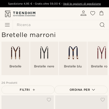
Spedizione
4,95 €
- Gratis oltre
59,00 €
-
Vedi le opzioni di spedizione
Ricerca
Bretelle marroni
Bretelle
Bretelle nere
Bretelle blu
Bretelle ro
26 Prodotti
FILTRI
ORDINA PER
Più popolari
Più recenti