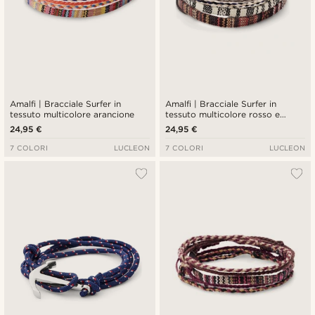
Amalfi | Bracciale Surfer in
Amalfi | Bracciale Surfer in
tessuto multicolore arancione
tessuto multicolore rosso e
bianco
24,95 €
24,95 €
7 COLORI
LUCLEON
7 COLORI
LUCLEON