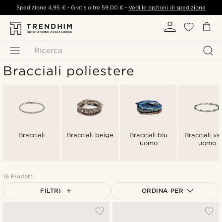
Spedizione
4,95 €
- Gratis oltre
59,00 €
-
Vedi le opzioni di spedizione
Ricerca
Bracciali poliestere
Bracciali
Bracciali beige
Bracciali blu
Bracciali ve
uomo
uomo
16 Prodotti
FILTRI
ORDINA PER
Più popolari