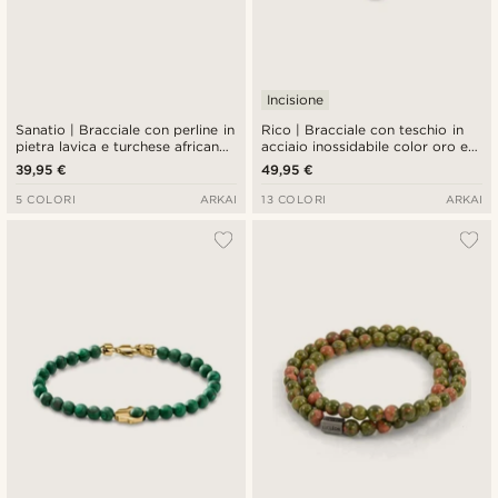
Incisione
Sanatio | Bracciale con perline in
Rico | Bracciale con teschio in
pietra lavica e turchese africano
acciaio inossidabile color oro e
da 6 mm
pietra occhio di tigre verde
39,95 €
49,95 €
5 COLORI
ARKAI
13 COLORI
ARKAI