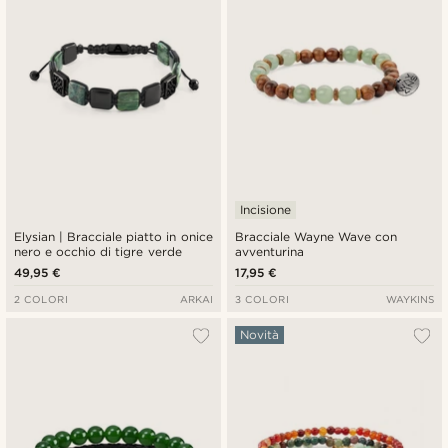
Incisione
Elysian | Bracciale piatto in onice
Bracciale Wayne Wave con
nero e occhio di tigre verde
avventurina
49,95 €
17,95 €
2 COLORI
ARKAI
3 COLORI
WAYKINS
Novità