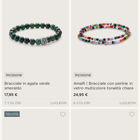
Più recenti
Più economici
Più costosi
Incisione
Incisione
Bracciale in agata verde
Amalfi | Bracciale con perline in
smeraldo
vetro multicolore tonalità chiare
17,95 €
24,95 €
7 COLORI
LUCLEON
6 COLORI
LUCLEON
Novità