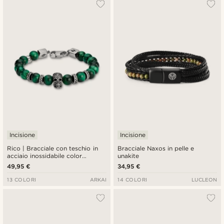
Incisione
Incisione
Rico | Bracciale con teschio in
Bracciale Naxos in pelle e
acciaio inossidabile color
unakite
argento e pietra occhio di tigre
49,95 €
34,95 €
verde
13 COLORI
ARKAI
14 COLORI
LUCLEON