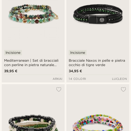
Incisione
Incisione
Mediterranean | Set di bracciali
Bracciale Naxos in pelle e pietra
con perline in pietra naturale
occhio di tigre verde
ispirati alla costa
39,95 €
34,95 €
ARKAI
14 COLORI
LUCLEON