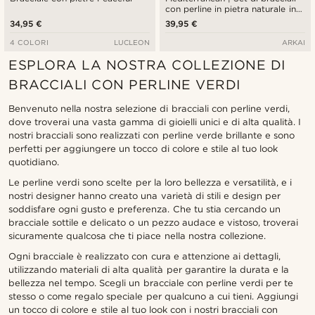
con perline in pietra naturale in
tonalità terra
34,95 €
39,95 €
4 COLORI
LUCLEON
ARKAI
ESPLORA LA NOSTRA COLLEZIONE DI
BRACCIALI CON PERLINE VERDI
Benvenuto nella nostra selezione di bracciali con perline verdi,
dove troverai una vasta gamma di gioielli unici e di alta qualità. I
nostri bracciali sono realizzati con perline verde brillante e sono
perfetti per aggiungere un tocco di colore e stile al tuo look
quotidiano.
Le perline verdi sono scelte per la loro bellezza e versatilità, e i
nostri designer hanno creato una varietà di stili e design per
soddisfare ogni gusto e preferenza. Che tu stia cercando un
bracciale sottile e delicato o un pezzo audace e vistoso, troverai
sicuramente qualcosa che ti piace nella nostra collezione.
Ogni bracciale è realizzato con cura e attenzione ai dettagli,
utilizzando materiali di alta qualità per garantire la durata e la
bellezza nel tempo. Scegli un bracciale con perline verdi per te
stesso o come regalo speciale per qualcuno a cui tieni. Aggiungi
un tocco di colore e stile al tuo look con i nostri bracciali con