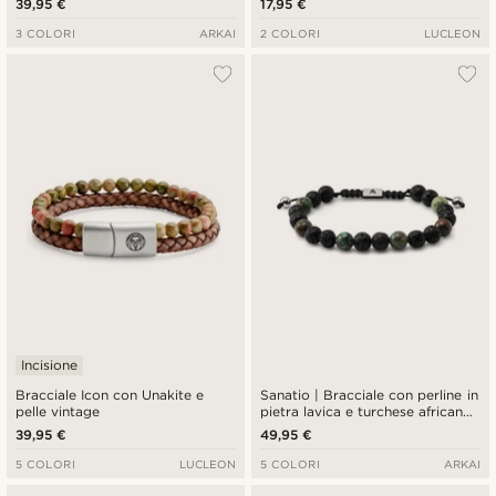
39,95 €
17,95 €
3 COLORI
ARKAI
2 COLORI
LUCLEON
Incisione
Bracciale Icon con Unakite e
Sanatio | Bracciale con perline in
pelle vintage
pietra lavica e turchese africano
da 8 mm
39,95 €
49,95 €
5 COLORI
LUCLEON
5 COLORI
ARKAI