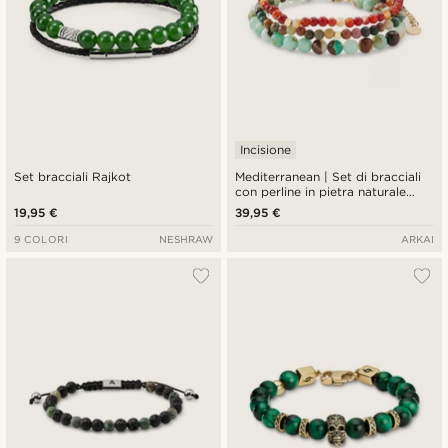
Incisione
Set bracciali Rajkot
Mediterranean | Set di bracciali
con perline in pietra naturale
multicolore
19,95 €
39,95 €
9 COLORI
NESHRAW
ARKAI