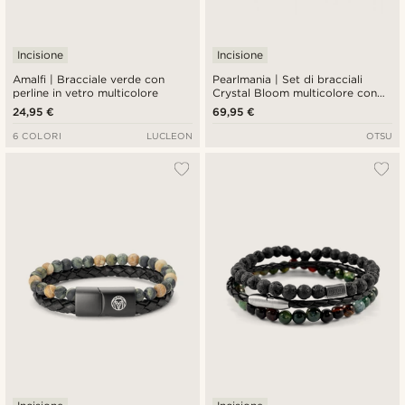
Incisione
Incisione
Amalfi | Bracciale verde con
Pearlmania | Set di bracciali
perline in vetro multicolore
Crystal Bloom multicolore con
perle d'acqua dolce e perline in
24,95 €
69,95 €
vetro
6 COLORI
LUCLEON
OTSU