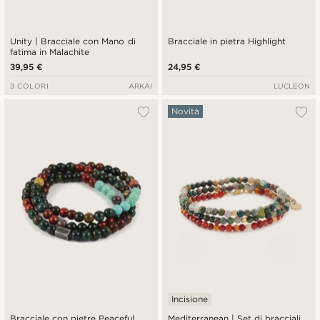
Unity | Bracciale con Mano di
Bracciale in pietra Highlight
fatima in Malachite
39,95 €
24,95 €
3 COLORI
ARKAI
LUCLEON
Novità
Incisione
Bracciale con pietre Peaceful
Mediterranean | Set di bracciali