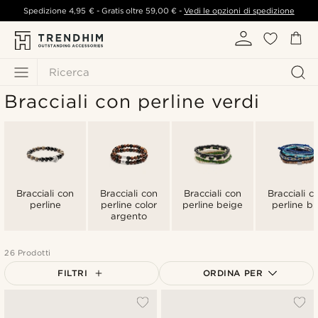
Spedizione
4,95 €
- Gratis oltre
59,00 €
-
Vedi le opzioni di spedizione
Ricerca
Bracciali con perline verdi
Bracciali con
Bracciali con
Bracciali con
Bracciali c
perline
perline color
perline beige
perline bl
argento
26 Prodotti
FILTRI
ORDINA PER
Più popolari