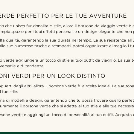
VERDE PERFETTO PER LE TUE AVVENTURE
 che unisca funzionalità e stile, allora il borsone da viaggio verde è
mpio spazio per i tuoi effetti personali e un design elegante che non 
lta qualità, garantendo la sua durata nel tempo. La sua resistenza all'
alle sue numerose tasche e scomparti, potrai organizzare al meglio i t
 verde aggiungerà un tocco di stile ai tuoi outfit da viaggio. La sua 
versatile e di tendenza.
NI VERDI PER UN LOOK DISTINTO
nguerti dagli altri, allora il borsone verde è la scelta ideale. La sua to
tuo stile.
ma di modelli e design, garantendo che tu possa trovare quello perfett
uramente il borsone verde che si adatta al tuo stile e alle tue necessit
orsone verde e aggiungi un tocco di personalità al tuo outfit. Acquista 