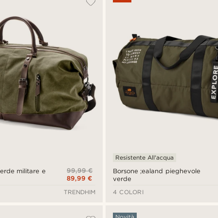
Resistente All'acqua
99,99 €
erde militare e
Borsone ;ealand pieghevole
89,99 €
verde
TRENDHIM
4 COLORI
Novità