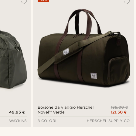
135,00 €
Borsone da viaggio Herschel
49,95 €
121,50 €
Novel™ Verde
WAYKINS
3 COLORI
HERSCHEL SUPPLY CO