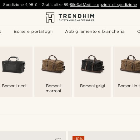
Spedizione
4,95 €
-
Gratis oltre
59,00 €
Contattaci
-
Vedi le opzioni di spedizione
o
Borse e portafogli
Abbigliamento e biancheria
O
Borsoni neri
Borsoni
Borsoni grigi
Borsoni in 
marroni
-10%