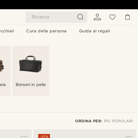
Ricerca
cchiali
Cura della persona
Guida ai regali
tela
Borsoni in pelle
ORDINA PER:
PIÙ POPOLARI
Più popolari
-10%