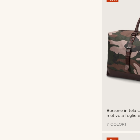
Herschel Supply Co
(1)
Lazy Bear
(1)
Lucleon
(1)
Salt & Hide
(1)
Trendhim
(1)
Borsone in tela
€
€
motivo a foglie e
Waykins
(2)
bufalo
7 COLORI