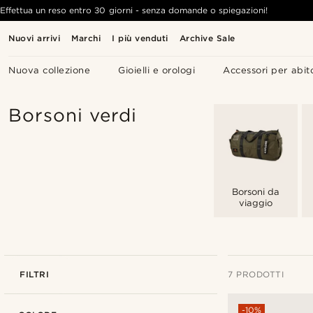
Effettua un reso entro 30 giorni - senza domande o spiegazioni!
Nuovi arrivi
Marchi
I più venduti
Archive Sale
Nuova collezione
Gioielli e orologi
Accessori per abit
Borsoni verdi
Borsoni da
viaggio
FILTRI
7 PRODOTTI
-10%