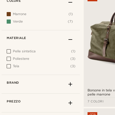
COLORE
Marrone
(1)
Verde
(7)
MATERIALE
Pelle sintetica
(1)
Poliestere
(3)
Tela
(3)
BRAND
Borsone in tela v
pelle marrone
PREZZO
7 COLORI
-10%