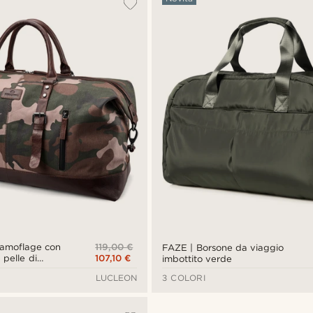
119,00 €
 camoflage con
FAZE | Borsone da viaggio
107,10 €
 pelle di
imbottito verde
LUCLEON
3 COLORI