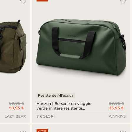
Più recenti
Più economici
Più costosi
Resistente All'acqua
59,95 €
39,95 €
Horizon | Borsone da viaggio
53,95 €
35,95 €
verde militare resistente
all'acqua
LAZY BEAR
3 COLORI
WAYKINS
-10%