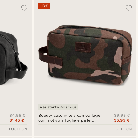
-10%
Resistente All'acqua
34,95 €
39,95 €
Beauty case in tela camouflage
31,45 €
35,95 €
con motivo a foglie e pelle di
bufalo
LUCLEON
LUCLEON