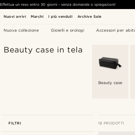
Effettua un reso entro 30 giorni - senza domande o spiegazioni!
Nuovi arrivi
Marchi
I più venduti
Archive Sale
Nuova collezione
Gioielli e orologi
Accessori per abit
Beauty case in tela
Beauty case
FILTRI
18 PRODOTTI