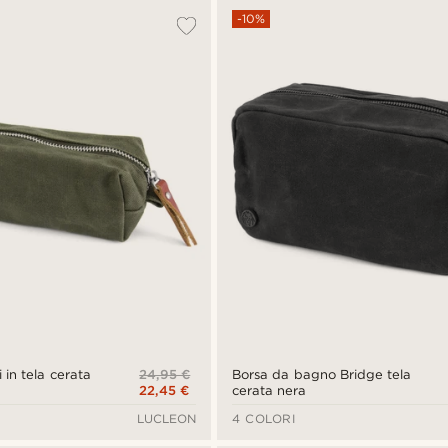
-10%
24,95 €
 in tela cerata
Borsa da bagno Bridge tela
22,45 €
cerata nera
LUCLEON
4 COLORI