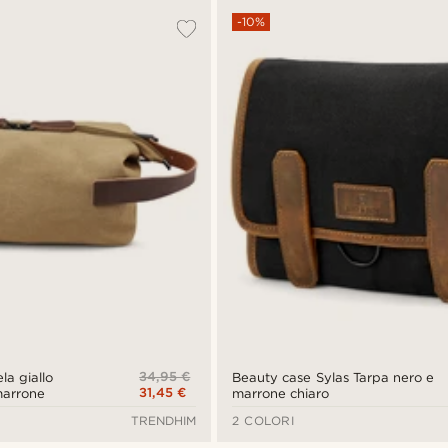
-10%
34,95 €
la giallo
Beauty case Sylas Tarpa nero e
31,45 €
marrone
marrone chiaro
TRENDHIM
2 COLORI