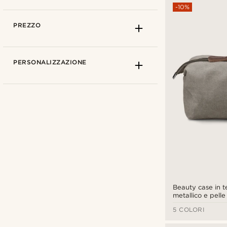
-10%
PREZZO
PERSONALIZZAZIONE
Lucleon
(11)
Salt & Hide
(2)
Beauty case in te
metallico e pell
Trendhim
(5)
5 COLORI