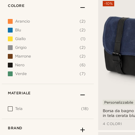
-10%
COLORE
Arancio
(2)
Blu
(2)
Giallo
(1)
Grigio
(2)
Marrone
(2)
Nero
(6)
Verde
(7)
MATERIALE
Personalizzabile
Tela
(18)
Borsa da bagno G
in tela cerata bl
4 COLORI
BRAND