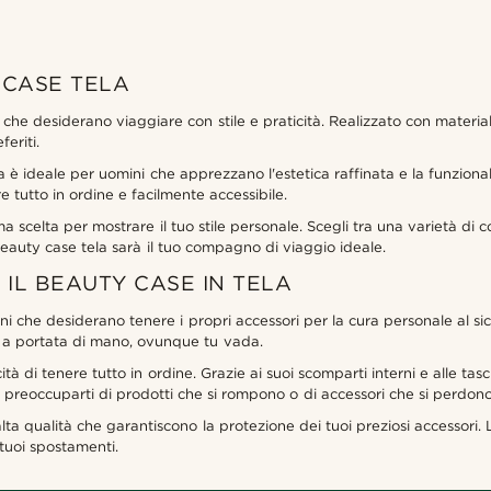
 CASE TELA
ni che desiderano viaggiare con stile e praticità. Realizzato con materia
eriti.
a è ideale per uomini che apprezzano l'estetica raffinata e la funzional
 tutto in ordine e facilmente accessibile.
 scelta per mostrare il tuo stile personale. Scegli tra una varietà di co
 beauty case tela sarà il tuo compagno di viaggio ideale.
 IL BEAUTY CASE IN TELA
ini che desiderano tenere i propri accessori per la cura personale al sic
o a portata di mano, ovunque tu vada.
tà di tenere tutto in ordine. Grazie ai suoi scomparti interni e alle ta
 preoccuparti di prodotti che si rompono o di accessori che si perdono
 alta qualità che garantiscono la protezione dei tuoi preziosi accessori. 
 tuoi spostamenti.