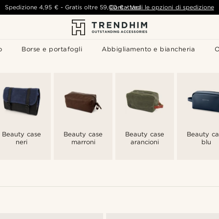
Spedizione
4,95 €
-
Gratis oltre
59,00 €
Contattaci
-
Vedi le opzioni di spedizione
o
Borse e portafogli
Abbigliamento e biancheria
O
Beauty case
Beauty case
Beauty case
Beauty ca
neri
marroni
arancioni
blu