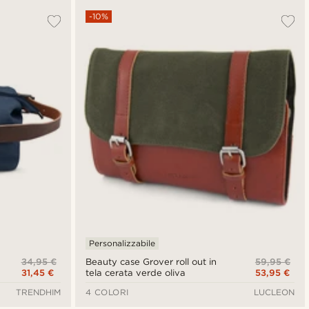
-10%
Personalizzabile
34,95 €
59,95 €
Beauty case Grover roll out in
31,45 €
53,95 €
tela cerata verde oliva
TRENDHIM
4 COLORI
LUCLEON