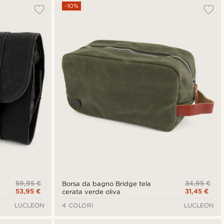
Più popolari
-10%
Più recenti
Più economici
Più costosi
59,95 €
34,95 €
Borsa da bagno Bridge tela
53,95 €
31,45 €
cerata verde oliva
LUCLEON
4 COLORI
LUCLEON