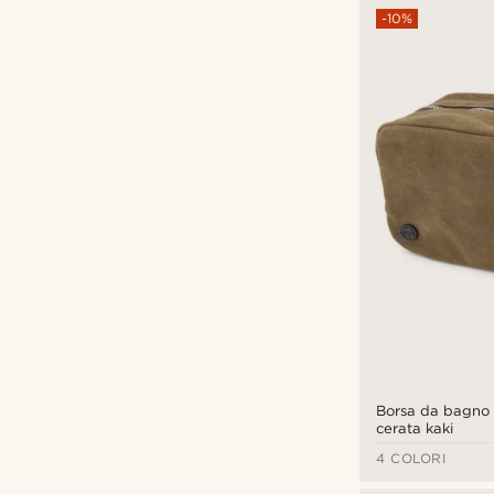
€
€
-10%
Tipi di personalizzazione
Stampa a impressione
(4)
Borsa da bagno 
cerata kaki
4 COLORI