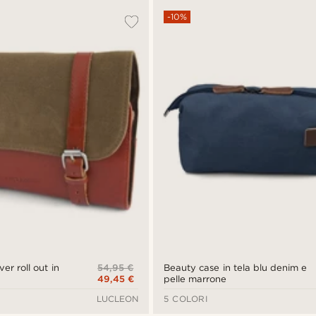
-10%
54,95 €
er roll out in
Beauty case in tela blu denim e
49,45 €
pelle marrone
LUCLEON
5 COLORI