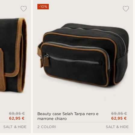
-10%
69,95 €
69,95 €
Beauty case Selah Tarpa nero e
62,95 €
62,95 €
marrone chiaro
SALT & HIDE
2 COLORI
SALT & HIDE