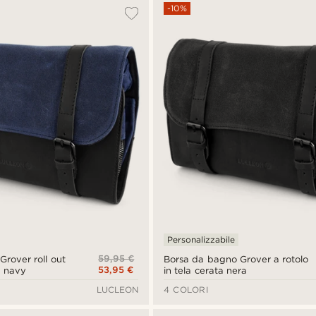
-10%
Personalizzabile
59,95 €
rover roll out
Borsa da bagno Grover a rotolo
53,95 €
u navy
in tela cerata nera
LUCLEON
4 COLORI