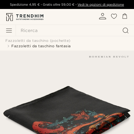
Spedizione
4,95 €
- Gratis oltre
59,00 €
-
Vedi le opzioni di spedizione
Ricerca
Fazzoletti da taschino (pochette)
Fazzoletti da taschino fantasia