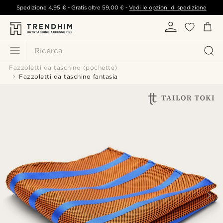
Spedizione
4,95 €
- Gratis oltre
59,00 €
-
Vedi le opzioni di spedizione
Ricerca
Fazzoletti da taschino (pochette)
Fazzoletti da taschino fantasia