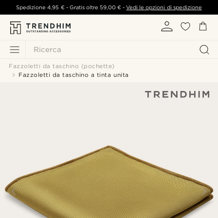
Spedizione
4,95 €
- Gratis oltre
59,00 €
-
Vedi le opzioni di spedizione
Ricerca
Fazzoletti da taschino (pochette)
Fazzoletti da taschino a tinta unita