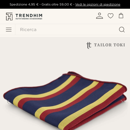
Spedizione
4,95 €
- Gratis oltre
59,00 €
-
Vedi le opzioni di spedizione
Ricerca