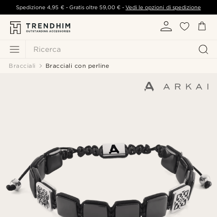
Spedizione
4,95 €
- Gratis oltre
59,00 €
-
Vedi le opzioni di spedizione
Ricerca
Bracciali
Bracciali con perline