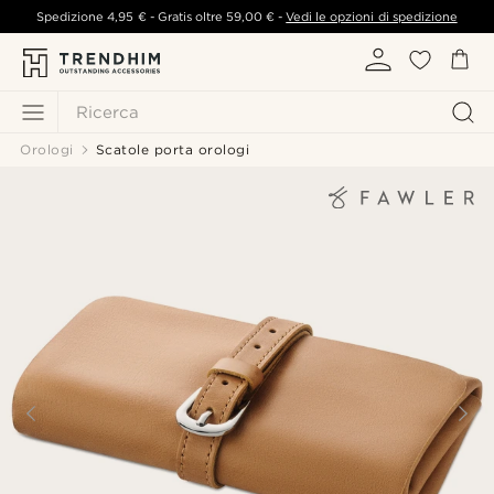
Spedizione
4,95 €
- Gratis oltre
59,00 €
-
Vedi le opzioni di spedizione
Ricerca
Orologi
Scatole porta orologi