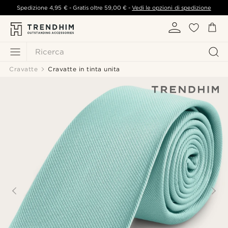
Spedizione
4,95 €
- Gratis oltre
59,00 €
-
Vedi le opzioni di spedizione
Ricerca
Cravatte
Cravatte in tinta unita