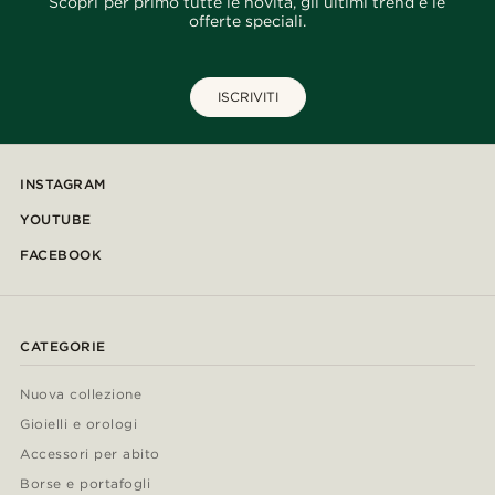
Scopri per primo tutte le novità, gli ultimi trend e le
offerte speciali.
ISCRIVITI
INSTAGRAM
YOUTUBE
FACEBOOK
CATEGORIE
Nuova collezione
Gioielli e orologi
Accessori per abito
Borse e portafogli