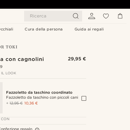
Ricerca
cchiali
Cura della persona
Guida ai regali
a con cagnolini
29,95 €
.9
IL LOOK
Fazzoletto da taschino coordinato
Fazzoletto da taschino con piccoli cani
+
12,95 €
10,36 €
 CON
onfezione regalo