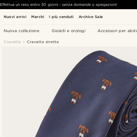
Effettua un reso entro 30 giorni - senza domande o spiegazioni!
Nuovi arrivi
Marchi
I più venduti
Archive Sale
Nuova collezione
Gioielli e orologi
Accessori per abit
Cravatte
Cravatte strette