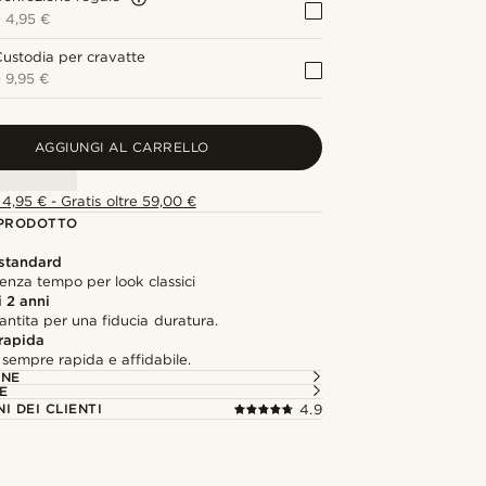
+
4,95 €
ustodia per cravatte
+
9,95 €
AGGIUNGI AL CARRELLO
4,95 € - Gratis oltre 59,00 €
 PRODOTTO
 standard
 senza tempo per look classici
 2 anni
antita per una fiducia duratura.
rapida
sempre rapida e affidabile.
ONE
E
I DEI CLIENTI
4.9