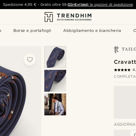
Spedizione
4,95 €
-
Gratis oltre
59,00 €
Contattaci
-
Vedi le opzioni di spedizione
o
Borse e portafogli
Abbigliamento e biancheria
O
Cravatt
4
COMPLETA 
AGGIORNA
C