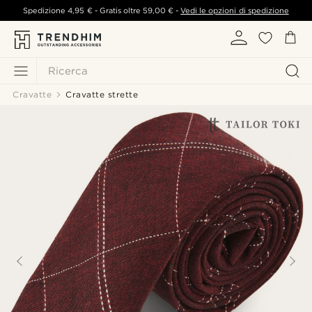
Spedizione
4,95 €
- Gratis oltre
59,00 €
-
Vedi le opzioni di spedizione
Ricerca
Cravatte
Cravatte strette