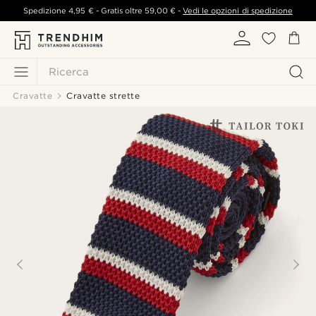
Spedizione
4,95 €
- Gratis oltre
59,00 €
-
Vedi le opzioni di spedizione
Ricerca
Cravatte
Cravatte strette