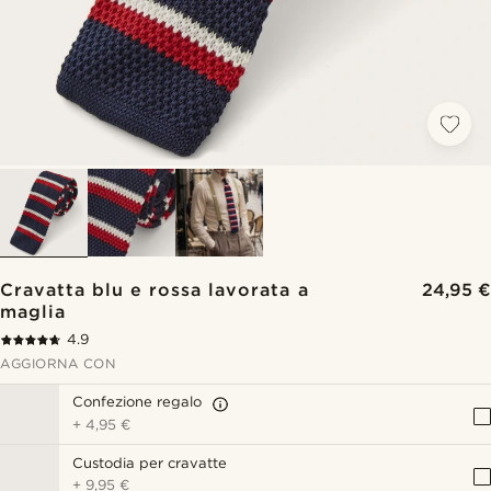
Cravatta blu e rossa lavorata a
24,95 €
maglia
4.9
AGGIORNA CON
Confezione regalo
+
4,95 €
Custodia per cravatte
+
9,95 €