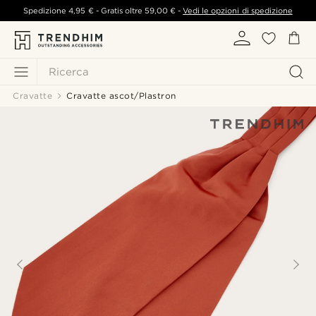
Spedizione
4,95 €
- Gratis oltre
59,00 €
-
Vedi le opzioni di spedizione
Ricerca
Cravatte
Cravatte ascot/Plastron