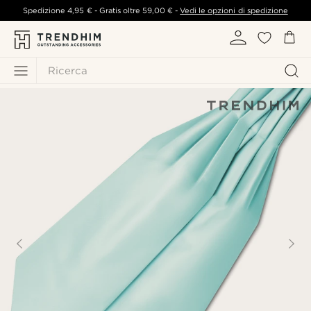
Spedizione
4,95 €
- Gratis oltre
59,00 €
-
Vedi le opzioni di spedizione
Ricerca