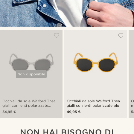
Non disponibile
Occhiali da sole Walford Thea
Occhiali da sole Walford Thea
O
gialli con lenti polarizzate
gialli con lenti polarizzate blu
m
marroni
v
54,95 €
49,95 €
5
NON HAI BISOGNO DI