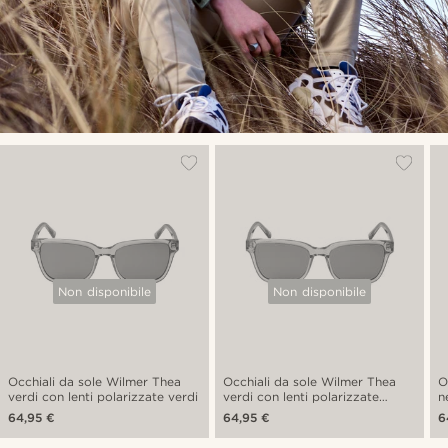
Non disponibile
Non disponibile
Occhiali da sole Wilmer Thea
Occhiali da sole Wilmer Thea
O
verdi con lenti polarizzate verdi
verdi con lenti polarizzate
n
marroni
64,95 €
64,95 €
6