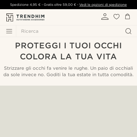
Spedizione
4,95 €
- Gratis oltre
59,00 €
-
Vedi le opzioni di spedizione
Ricerca
PROTEGGI I TUOI OCCHI
COLORA LA TUA VITA
Strizzare gli occhi fa venire le rughe. Un paio di occhiali
da sole invece no. Goditi la tua estate in tutta comodità.