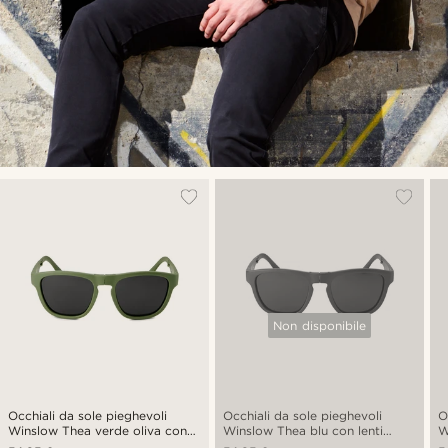
Non disponibile
Occhiali da sole pieghevoli
Occhiali da sole pieghevoli
O
Winslow Thea verde oliva con
Winslow Thea blu con lenti
W
lenti polarizzate
polarizzate
p