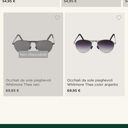
54,95 €
54,95 €
5
Non disponibile
Occhiali da sole pieghevoli
Occhiali da sole pieghevoli
Whitmore Thea neri
Whitmore Thea color argento
69,95 €
69,95 €