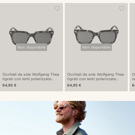
Non disponibile
Non disponibile
Occhiali da sole Wolfgang Thea
Occhiali da sole Wolfgang Thea
O
tigrati con lenti polarizzate
tigrati con lenti polarizzate
n
marroni
verdi
64,95 €
64,95 €
6