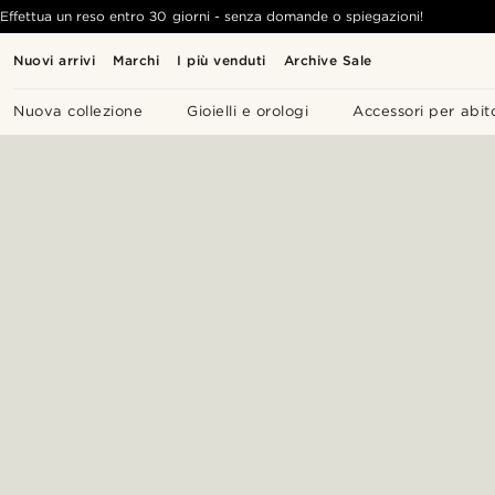
Effettua un reso entro 30 giorni - senza domande o spiegazioni!
Nuovi arrivi
Marchi
I più venduti
Archive Sale
Nuova collezione
Gioielli e orologi
Accessori per abit