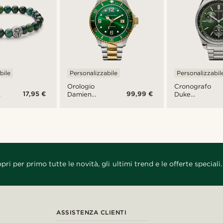
bile
Personalizzabile
Personalizzabil
Orologio
Cronografo
17,95 €
99,99 €
Damien
Duke
Tide in
Bellator
acciaio
inossidabile
pri per primo tutte le novità, gli ultimi trend e le offerte speciali.
ASSISTENZA CLIENTI