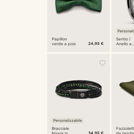
Personali
Papillon
Sentio |
24,95 €
verde a pois
Anello a
catena in
acciaio
inossidab
color
argento
Personalizzabile
Bracciale
Fazzolet
34,95 €
Naxos in
da tasch