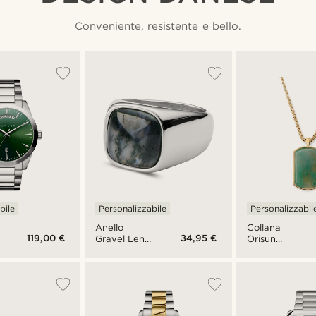
Conveniente, resistente e bello.
bile
Personalizzabile
Personalizzabil
Anello
Collana
119,00 €
34,95 €
Gravel Len
Orisun
Moss con
Anthony
agata
con giada
taiwanese