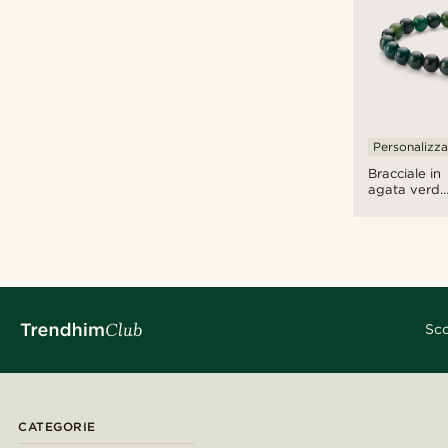
data
Personalizza
Bracciale in
agata verde
smeraldo
Sco
CATEGORIE