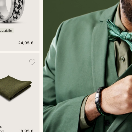
zzabile
24,95 €
ile
to
19,95 €
ino