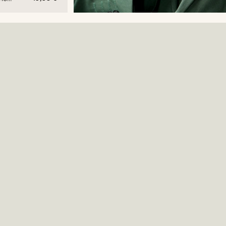
tto
olor
va