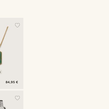
e
84,95 €