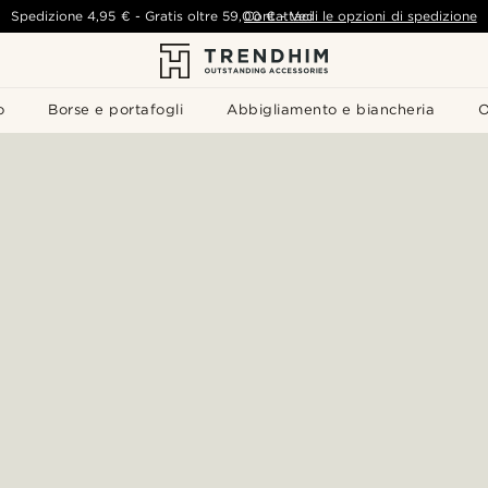
Spedizione
4,95 €
-
Gratis oltre
59,00 €
Contattaci
-
Vedi le opzioni di spedizione
o
Borse e portafogli
Abbigliamento e biancheria
O