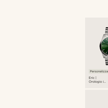
Personalizza
Eric |
Orologio in
acciaio
inossidabile
color
argento e
verde con
giorno e