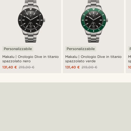
Personalizzabile
Personalizzabile
Makalu | Orologio Dive in titanio
Makalu | Orologio Dive in titanio
M
spazzolato nero
spazzolato verde
s
131,40 €
219,00 €
131,40 €
219,00 €
1