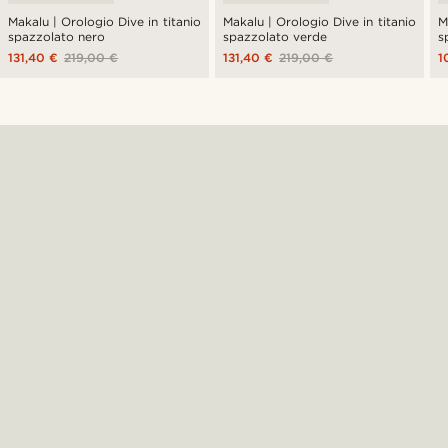
Makalu | Orologio Dive in titanio
Makalu | Orologio Dive in titanio
M
spazzolato nero
spazzolato verde
s
131,40 €
219,00 €
131,40 €
219,00 €
1