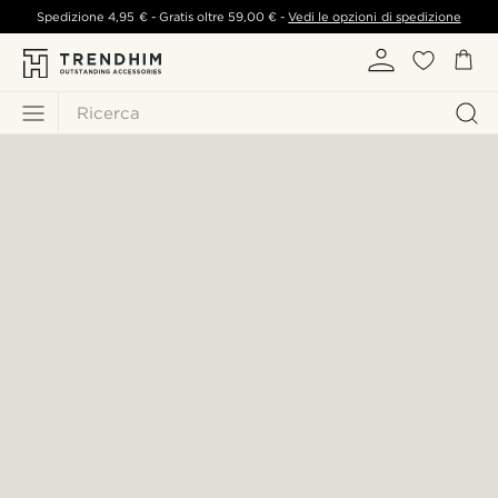
Spedizione
4,95 €
- Gratis oltre
59,00 €
-
Vedi le opzioni di spedizione
Ricerca