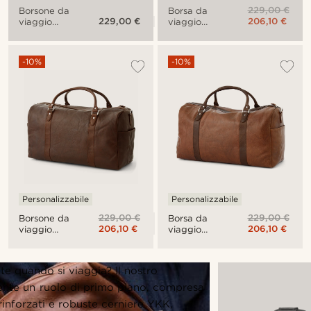
229,00 €
Borsa da
Borsone da
229,00 €
206,10 €
viaggio
viaggio
California
California
marrone
nero e
chiaro
marrone
-10%
-10%
Personalizzabile
Personalizzabile
229,00 €
229,00 €
Borsone da
Borsa da
206,10 €
206,10 €
viaggio
viaggio
California
California
in pelle
marrone
marrone
te quando si viaggia? Il nostro
ente un ruolo di primo piano, compresa
rinforzati e robuste cerniere YKK,