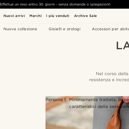
Effettua un reso entro 30 giorni - senza domande o spiegazioni!
Nuovi arrivi
Marchi
I più venduti
Archive Sale
Nuova collezione
Gioielli e orologi
Accessori per abit
L
Nel corso della
resistenza e incre
Persona 1
Minimamente trattata, la pel
caratteristici della vera pell