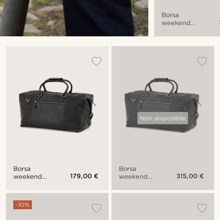
Borsa
weekend
California
bicolore
marrone
Non disponibile
Borsa
Borsa
179,00 €
315,00 €
weekend
weekend
California
California
nera
nera e
marrone
-10%