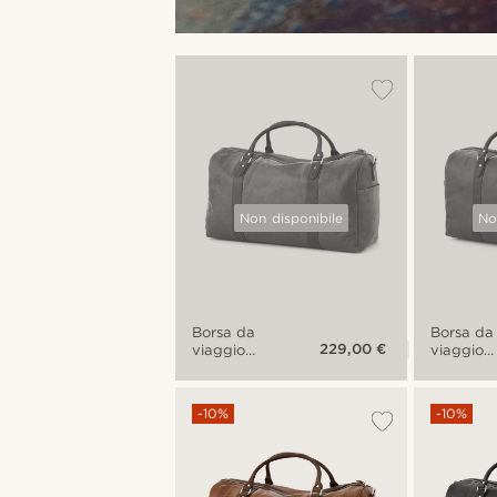
Non disponibile
No
Borsa da
Borsa da
229,00 €
viaggio
viaggio
California
Californi
nera e
nera e
marrone
marrone
-10%
-10%
chiaro