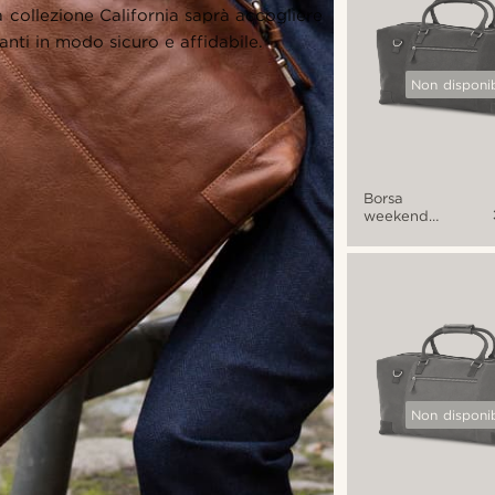
collezione California saprà accogliere
anti in modo sicuro e affidabile.
Non disponib
Borsa
weekend
California
nera e
marrone
Non disponib