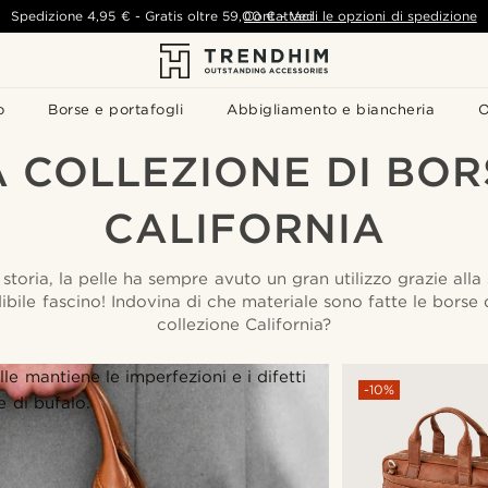
Spedizione
4,95 €
-
Gratis oltre
59,00 €
Contattaci
-
Vedi le opzioni di spedizione
o
Borse e portafogli
Abbigliamento e biancheria
O
A COLLEZIONE DI BOR
CALIFORNIA
 storia, la pelle ha sempre avuto un gran utilizzo grazie alla
dibile fascino! Indovina di che materiale sono fatte le borse 
collezione California?
le mantiene le imperfezioni e i difetti
-10%
e di bufalo.