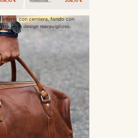
206,10 €
206,10 €
notebook
California
nera
i interni con cerniera, fondo con
xtra, e un design meraviglioso.