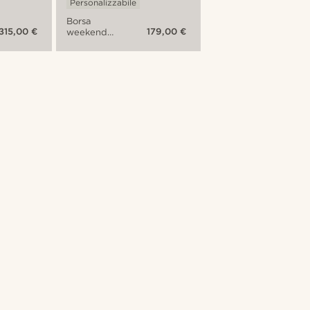
Personalizzabile
Borsa
315,00 €
179,00 €
weekend
California
marrone
chiaro