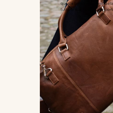
questa borsa weekend della 
tutte le tue cose più import