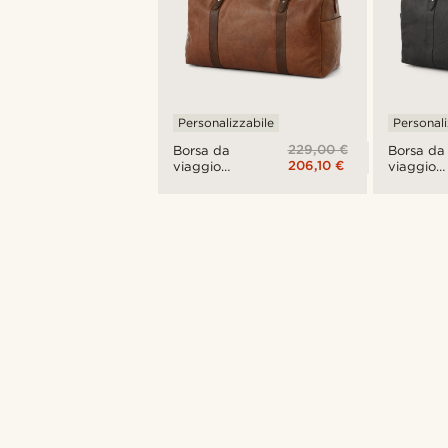
Personalizzabile
Personali
229,00 €
Borsa da
Borsa da
206,10 €
viaggio
viaggio
California
Californi
marrone
nera