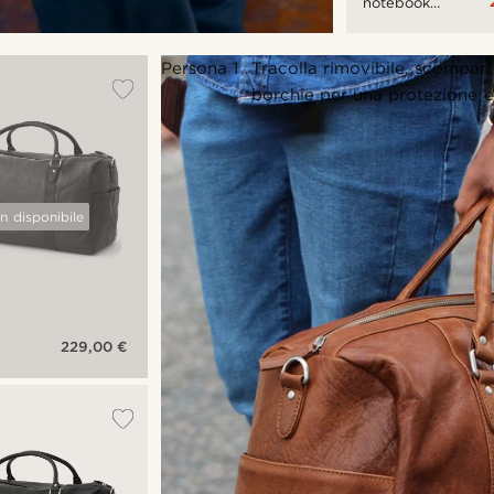
notebook
California
marrone
Persona 1
Tracolla rimovibile, scompart
borchie per una protezione e
n disponibile
229,00 €
a