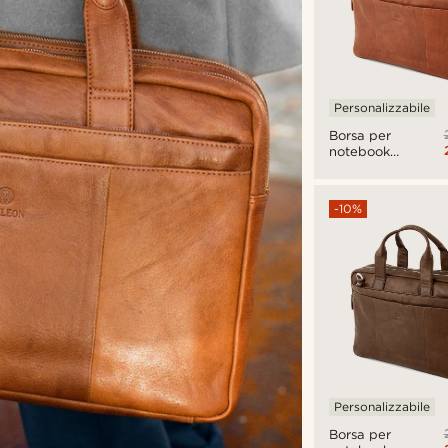
Personalizzabile
Borsa per
notebook
California
marrone
chiaro
-10%
Personalizzabile
Borsa per