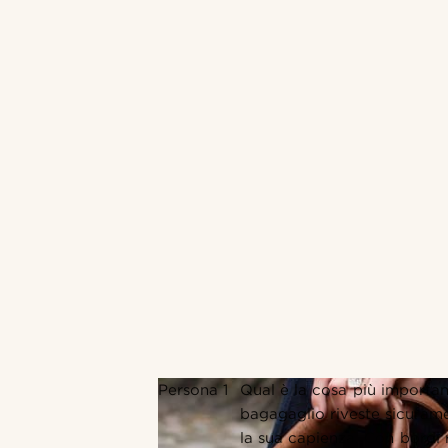
Persona 1
Qual è la cosa più importan
bagagaglio riveste sicuram
la sua capienza. Con bordi 