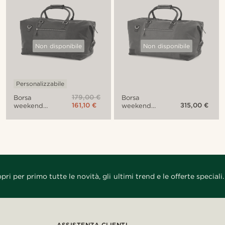
Non disponibile
Non disponibile
Personalizzabile
179,00 €
Borsa
Borsa
161,10 €
315,00 €
weekend
weekend
California
California
marrone
bicolore
marrone
pri per primo tutte le novità, gli ultimi trend e le offerte speciali.
ASSISTENZA CLIENTI