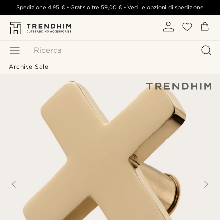
Spedizione
4,95 €
- Gratis oltre
59,00 €
-
Vedi le opzioni di spedizione
Ricerca
Archive Sale